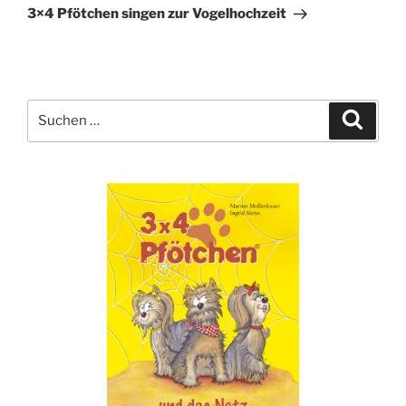
Beitrag
3×4 Pfötchen singen zur Vogelhochzeit
Suche
Suche
nach: