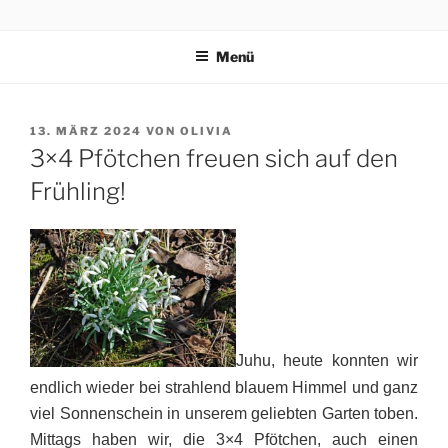
Zum
3×4 PFÖTCHEN
Drei kleine, freche, schlaue, niedliche Terrier trippeln, rennen,
Inhalt
purzeln und fliegen mit ihren 3×4 Pfötchen durch ein spannendes
Menü
springen
Abenteuer in Italien.
VERÖFFENTLICHT
13. MÄRZ 2024
VON
OLIVIA
AM
3×4 Pfötchen freuen sich auf den
Frühling!
Juhu, heute konnten wir
endlich wieder bei strahlend blauem Himmel und ganz
viel Sonnenschein in unserem geliebten Garten toben.
Mittags haben wir, die 3×4 Pfötchen, auch einen