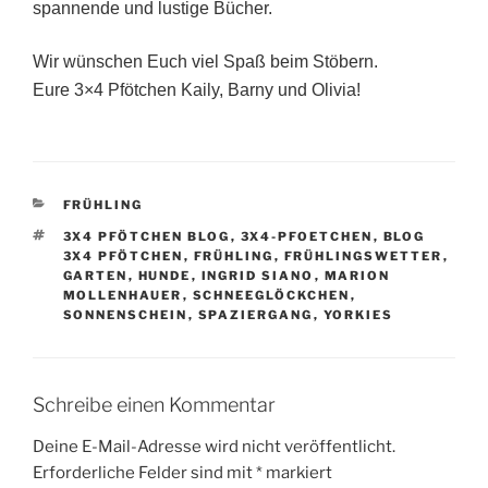
spannende und lustige Bücher.
Wir wünschen Euch viel Spaß beim Stöbern.
Eure 3×4 Pfötchen Kaily, Barny und Olivia!
KATEGORIEN
FRÜHLING
SCHLAGWÖRTER
3X4 PFÖTCHEN BLOG
,
3X4-PFOETCHEN
,
BLOG
3X4 PFÖTCHEN
,
FRÜHLING
,
FRÜHLINGSWETTER
,
GARTEN
,
HUNDE
,
INGRID SIANO
,
MARION
MOLLENHAUER
,
SCHNEEGLÖCKCHEN
,
SONNENSCHEIN
,
SPAZIERGANG
,
YORKIES
Schreibe einen Kommentar
Deine E-Mail-Adresse wird nicht veröffentlicht.
Erforderliche Felder sind mit
*
markiert