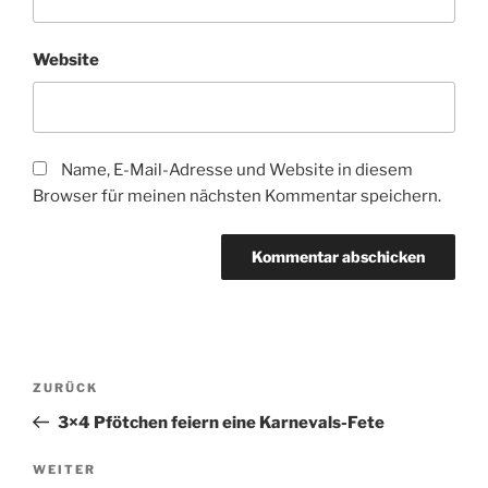
Website
Name, E-Mail-Adresse und Website in diesem
Browser für meinen nächsten Kommentar speichern.
Beitragsnavigation
Vorheriger
ZURÜCK
Beitrag
3×4 Pfötchen feiern eine Karnevals-Fete
Nächster
WEITER