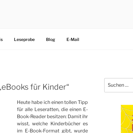
CHEN
edliche Terrier trippeln, rennen, purzeln und fliegen mit ihre
is
Leseprobe
Blog
E-Mail
Suche
„eBooks für Kinder“
nach:
Heute habe ich einen tollen Tipp
für alle Leseratten, die einen E-
Book-Reader besitzen: Damit ihr
wisst, welche Kinderbücher es
im E-Book-Format gibt, wurde