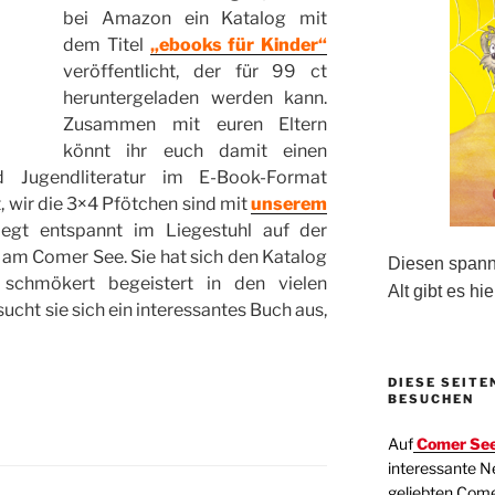
bei Amazon ein Katalog mit
dem Titel
„ebooks für Kinder“
veröffentlicht, der für 99 ct
heruntergeladen werden kann.
Zusammen mit euren Eltern
könnt ihr euch damit einen
d Jugendliteratur im E-Book-Format
t, wir die 3×4 Pfötchen sind mit
unserem
iegt entspannt im Liegestuhl auf der
 am Comer See. Sie hat sich den Katalog
Diesen spanne
schmökert begeistert in den vielen
Alt gibt es hie
ht sie sich ein interessantes Buch aus,
DIESE SEITE
BESUCHEN
Auf
Comer See
interessante N
geliebten Com