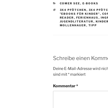
KATEGORIEN
COMER SEE
,
E-BOOKS
SCHLAGWÖRTER
3X4 PFÖTCHEN
,
3X4 PFÖT
"EBOOKS FÜR KINDER"
,
CO
READER
,
FERIENHAUS
,
ING
JUGENDLITERATUR
,
KINDE
MOLLENHAUER
,
TIPP
Schreibe einen Komm
Deine E-Mail-Adresse wird nicht
sind mit
*
markiert
Kommentar
*