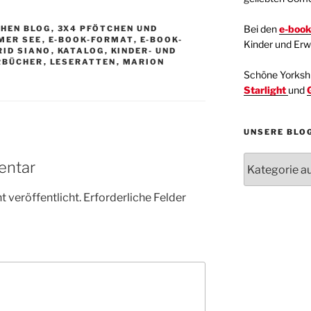
Bei den
e-boo
CHEN BLOG
,
3X4 PFÖTCHEN UND
MER SEE
,
E-BOOK-FORMAT
,
E-BOOK-
Kinder und Er
RID SIANO
,
KATALOG
,
KINDER- UND
RBÜCHER
,
LESERATTEN
,
MARION
Schöne Yorkshir
Starlight
und
UNSERE BLO
Unsere
entar
Blogartikel
Kategorien
 veröffentlicht.
Erforderliche Felder