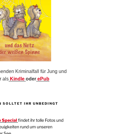
nden Kriminalfall für Jung und
r als
Kindle
oder
ePub
N SOLLTET IHR UNBEDINGT
 Special
findet ihr tolle Fotos und
euigkeiten rund um unseren
er See