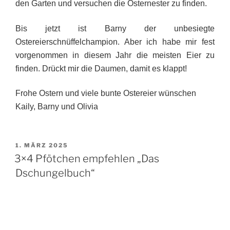
den Garten und versuchen die Osternester zu finden.
Bis jetzt ist Barny der unbesiegte
Ostereierschnüffelchampion. Aber ich habe mir fest
vorgenommen in diesem Jahr die meisten Eier zu
finden. Drückt mir die Daumen, damit es klappt!
Frohe Ostern und viele bunte Ostereier wünschen
Kaily, Barny und Olivia
VERÖFFENTLICHT
1. MÄRZ 2025
AM
3×4 Pfötchen empfehlen „Das
Dschungelbuch“