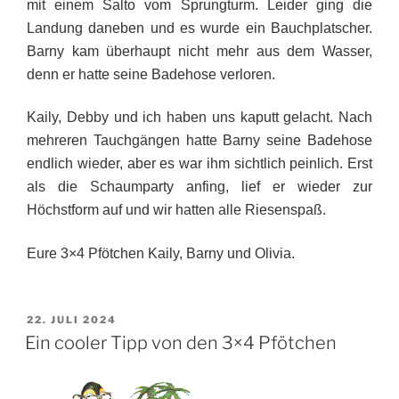
mit einem Salto vom Sprungturm. Leider ging die
Landung daneben und es wurde ein Bauchplatscher.
Barny kam überhaupt nicht mehr aus dem Wasser,
denn er hatte seine Badehose verloren.
Kaily, Debby und ich haben uns kaputt gelacht. Nach
mehreren Tauchgängen hatte Barny seine Badehose
endlich wieder, aber es war ihm sichtlich peinlich. Erst
als die Schaumparty anfing, lief er wieder zur
Höchstform auf und wir hatten alle Riesenspaß.
Eure 3×4 Pfötchen Kaily, Barny und Olivia.
VERÖFFENTLICHT
22. JULI 2024
AM
Ein cooler Tipp von den 3×4 Pfötchen