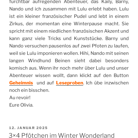
furchtbar aufregenden Abenteuer, das Kaily, Barny,
Nando und ich zusammen mit Lulu erlebt haben. Lulu
ist ein kleiner französischer Pudel und lebt in einem
Zirkus, der momentan eine Winterpause macht. Sie
spricht mit einem niedlichen französischen Akzent und
kann ganz viele Tricks und Kunststücke. Barny und
Nando versuchen pausenlos auf zwei Pfoten zu laufen,
weil sie Lulu imponieren wollen. Hihi, Nando mit seinen
langen Windhund Beinen sieht dabei besonders
komisch aus. Wenn ihr noch mehr über Lulu und unser
Abenteuer wissen wollt, dann klickt auf den Button
Geheimnis
und auf
Leseproben
. Ich übe inzwischen
noch ein bisschen.
Au revoir!
Eure Olivia.
VERÖFFENTLICHT
12. JANUAR 2025
AM
3×4 Pfötchen im Winter Wonderland