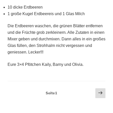
10 dicke Erdbeeren
1 große Kugel Erdbeereis und 1 Glas Milch
Die Erdbeeren waschen, die grünen Blätter entfernen
und die Früchte grob zerkleinern. Alle Zutaten in einen
Mixer geben und durchmixen. Dann alles in ein großes
Glas füllen, den Strohhalm nicht vergessen und
geniessen. Lecker!!!
Eure 3×4 Pfötchen Kaily, Barny und Olivia.
Seitennummerierung
Näch
Seite
1
Seit
der
Beiträge