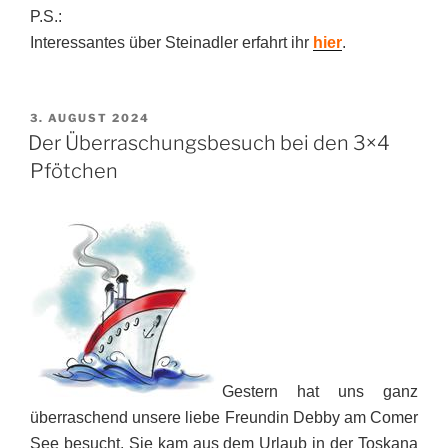
P.S.:
Interessantes über Steinadler erfahrt ihr
hier
.
VERÖFFENTLICHT
3. AUGUST 2024
AM
Der Überraschungsbesuch bei den 3×4
Pfötchen
Gestern hat uns ganz
überraschend unsere liebe Freundin Debby am Comer
See besucht. Sie kam aus dem Urlaub in der Toskana