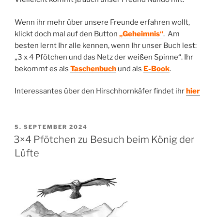
Wenn ihr mehr über unsere Freunde erfahren wollt,
klickt doch mal auf den Button
„Geheimnis“
. Am
besten lernt Ihr alle kennen, wenn Ihr unser Buch lest:
„3 x 4 Pfötchen und das Netz der weißen Spinne“. Ihr
bekommt es als
Taschenbuch
und als
E-Book
.
Interessantes über den Hirschhornkäfer findet ihr
hier
VERÖFFENTLICHT
5. SEPTEMBER 2024
AM
3×4 Pfötchen zu Besuch beim König der
Lüfte