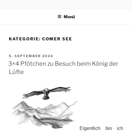
Zum
3×4 PFÖTCHEN
Drei kleine, freche, schlaue, niedliche Terrier trippeln, rennen,
Inhalt
purzeln und fliegen mit ihren 3×4 Pfötchen durch ein spannendes
Menü
springen
Abenteuer in Italien.
KATEGORIE:
COMER SEE
VERÖFFENTLICHT
5. SEPTEMBER 2024
AM
3×4 Pfötchen zu Besuch beim König der
Lüfte
Eigentlich bin ich