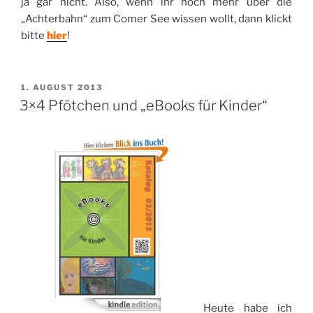
ja gar nicht. Also, wenn ihr noch mehr über die
„Achterbahn“ zum Comer See wissen wollt, dann klickt
bitte
hier
!
VERÖFFENTLICHT
1. AUGUST 2013
AM
3×4 Pfötchen und „eBooks für Kinder“
Heute habe ich