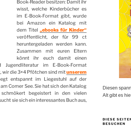
Book-Reader besitzen: Damit ihr
wisst, welche Kinderbücher es
im E-Book-Format gibt, wurde
bei Amazon ein Katalog mit
dem Titel
„ebooks für Kinder“
veröffentlicht, der für 99 ct
heruntergeladen werden kann.
Zusammen mit euren Eltern
könnt ihr euch damit einen
d Jugendliteratur im E-Book-Format
t, wir die 3×4 Pfötchen sind mit
unserem
iegt entspannt im Liegestuhl auf der
 am Comer See. Sie hat sich den Katalog
Diesen spanne
schmökert begeistert in den vielen
Alt gibt es hie
ht sie sich ein interessantes Buch aus,
DIESE SEITE
BESUCHEN