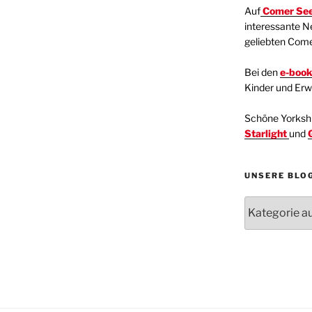
Auf
Comer See
interessante N
geliebten Com
Bei den
e-boo
Kinder und Er
Schöne Yorkshir
Starlight
und
UNSERE BLO
Unsere
Blogartikel
Kategorien