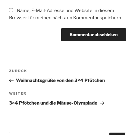
Name, E-Mail-Adresse und Website in diesem
Browser für meinen nächsten Kommentar speichern.
Beitragsnavigation
Vorheriger
ZURÜCK
Beitrag
Weihnachtsgrüße von den 3×4 Pfötchen
Nächster
WEITER
Beitrag
3×4 Pfötchen und die Mäuse-Olympiade
Suche