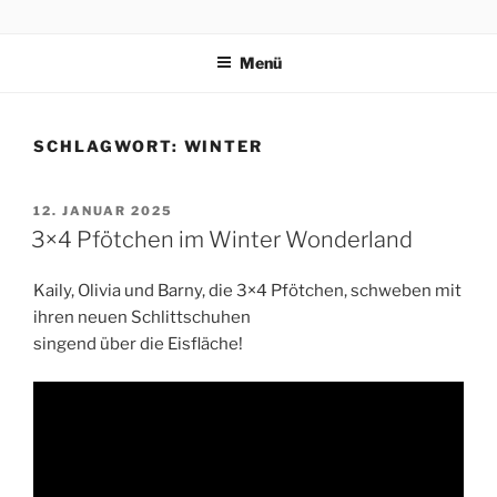
Zum
3×4 PFÖTCHEN
Drei kleine, freche, schlaue, niedliche Terrier trippeln, rennen,
Inhalt
purzeln und fliegen mit ihren 3×4 Pfötchen durch ein spannendes
Menü
springen
Abenteuer in Italien.
SCHLAGWORT:
WINTER
VERÖFFENTLICHT
12. JANUAR 2025
AM
3×4 Pfötchen im Winter Wonderland
Kaily, Olivia und Barny, die 3×4 Pfötchen, schweben mit
ihren neuen Schlittschuhen
singend über die Eisfläche!