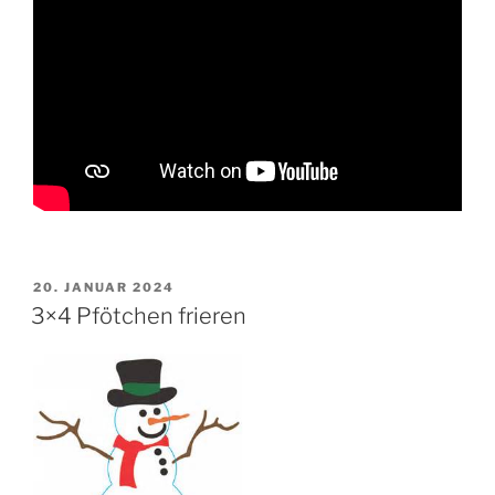
VERÖFFENTLICHT
20. JANUAR 2024
AM
3×4 Pfötchen frieren