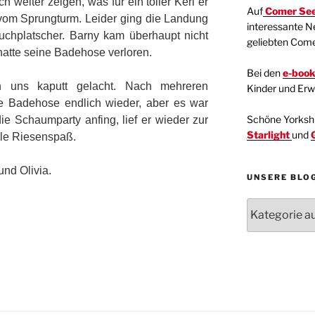
h weiter zeigen, was für ein toller Kerl er
Auf
Comer See
 vom Sprungturm. Leider ging die Landung
interessante N
chplatscher. Barny kam überhaupt nicht
geliebten Com
atte seine Badehose verloren.
Bei den
e-boo
 uns kaputt gelacht. Nach mehreren
Kinder und Er
e Badehose endlich wieder, aber es war
Schöne Yorkshir
 die Schaumparty anfing, lief er wieder zur
Starlight
und
lle Riesenspaß.
und Olivia.
UNSERE BLO
Unsere
Blogartikel
Kategorien