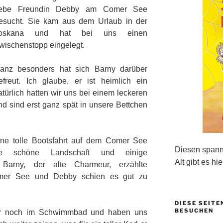
iebe Freundin Debby am Comer See
esucht. Sie kam aus dem Urlaub in der
oskana und hat bei uns einen
wischenstopp eingelegt.
anz besonders hat sich Barny darüber
efreut. Ich glaube, er ist heimlich ein
türlich hatten wir uns bei einem leckeren
d sind erst ganz spät in unsere Bettchen
ne tolle Bootsfahrt auf dem Comer See
Diesen spanne
e schöne Landschaft und einige
Alt gibt es hie
. Barny, der alte Charmeur, erzählte
Comer See und Debby schien es gut zu
DIESE SEITE
BESUCHEN
wir noch im Schwimmbad und haben uns