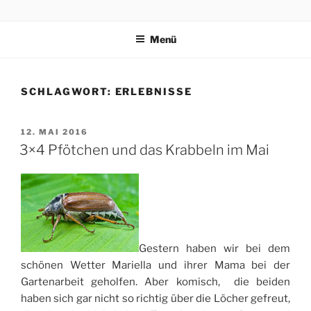
Zum
3×4 PFÖTCHEN
Drei kleine, freche, schlaue, niedliche Terrier trippeln, rennen,
Inhalt
purzeln und fliegen mit ihren 3×4 Pfötchen durch ein spannendes
Menü
springen
Abenteuer in Italien.
SCHLAGWORT:
ERLEBNISSE
VERÖFFENTLICHT
12. MAI 2016
AM
3×4 Pfötchen und das Krabbeln im Mai
Gestern haben wir bei dem
schönen Wetter Mariella und ihrer Mama bei der
Gartenarbeit geholfen. Aber komisch, die beiden
haben sich gar nicht so richtig über die Löcher gefreut,