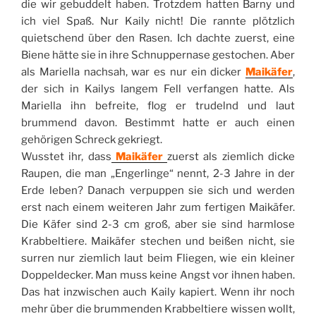
die wir gebuddelt haben. Trotzdem hatten Barny und
ich viel Spaß. Nur Kaily nicht! Die rannte plötzlich
quietschend über den Rasen. Ich dachte zuerst, eine
Biene hätte sie in ihre Schnuppernase gestochen. Aber
als Mariella nachsah, war es nur ein dicker
Maikäfer
,
der sich in Kailys langem Fell verfangen hatte. Als
Mariella ihn befreite, flog er trudelnd und laut
brummend davon. Bestimmt hatte er auch einen
gehörigen Schreck gekriegt.
Wusstet ihr, dass
Maikäfer
zuerst als ziemlich dicke
Raupen, die man „Engerlinge“ nennt, 2-3 Jahre in der
Erde leben? Danach verpuppen sie sich und werden
erst nach einem weiteren Jahr zum fertigen Maikäfer.
Die Käfer sind 2-3 cm groß, aber sie sind harmlose
Krabbeltiere. Maikäfer stechen und beißen nicht, sie
surren nur ziemlich laut beim Fliegen, wie ein kleiner
Doppeldecker. Man muss keine Angst vor ihnen haben.
Das hat inzwischen auch Kaily kapiert. Wenn ihr noch
mehr über die brummenden Krabbeltiere wissen wollt,