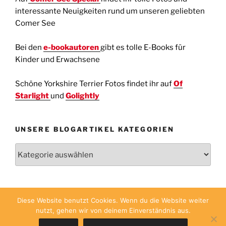
interessante Neuigkeiten rund um unseren geliebten
Comer See
Bei den
e-bookautoren
gibt es tolle E-Books für
Kinder und Erwachsene
Schöne Yorkshire Terrier Fotos findet ihr auf
Of
Starlight
und
Golightly
UNSERE BLOGARTIKEL KATEGORIEN
Unsere
Blogartikel
Kategorien
Diese Website benutzt Cookies. Wenn du die Website weiter
nutzt, gehen wir von deinem Einverständnis aus.
Mit Stolz präsentiert von WordPress