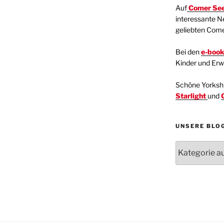
Auf
Comer See
interessante N
geliebten Com
Bei den
e-boo
Kinder und Er
Schöne Yorkshir
Starlight
und
UNSERE BLO
Unsere
Blogartikel
Kategorien