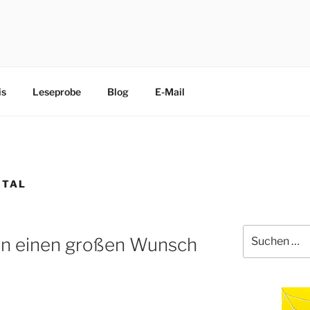
CHEN
edliche Terrier trippeln, rennen, purzeln und fliegen mit ihre
is
Leseprobe
Blog
E-Mail
 TAL
Suche
en einen großen Wunsch
nach: