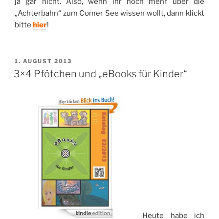
ja gar nicht. Also, wenn ihr noch mehr über die
„Achterbahn“ zum Comer See wissen wollt, dann klickt
bitte
hier
!
VERÖFFENTLICHT
1. AUGUST 2013
AM
3×4 Pfötchen und „eBooks für Kinder“
Heute habe ich