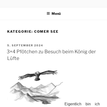
Zum
3×4 PFÖTCHEN
Drei kleine, freche, schlaue, niedliche Terrier trippeln, rennen,
Inhalt
purzeln und fliegen mit ihren 3×4 Pfötchen durch ein spannendes
Menü
springen
Abenteuer in Italien.
KATEGORIE:
COMER SEE
VERÖFFENTLICHT
5. SEPTEMBER 2024
AM
3×4 Pfötchen zu Besuch beim König der
Lüfte
Eigentlich bin ich