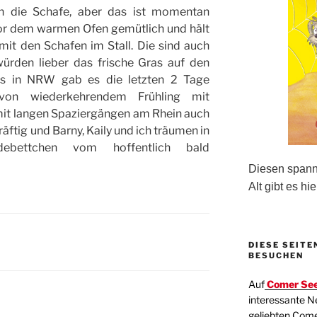
lich die Schafe, aber das ist momentan
vor dem warmen Ofen gemütlich und hält
it den Schafen im Stall. Die sind auch
würden lieber das frische Gras auf den
ns in NRW gab es die letzten 2 Tage
von wiederkehrendem Frühling mit
mit langen Spaziergängen am Rhein auch
räftig und Barny, Kaily und ich träumen in
debettchen vom hoffentlich bald
Diesen spanne
Alt gibt es hie
DIESE SEITE
BESUCHEN
Auf
Comer See
interessante N
geliebten Com