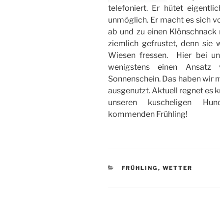
telefoniert. Er hütet eigent
unmöglich. Er macht es sich 
ab und zu einen Klönschnack m
ziemlich gefrustet, denn sie 
Wiesen fressen. Hier bei u
wenigstens einen Ansatz 
Sonnenschein. Das haben wir 
ausgenutzt. Aktuell regnet es k
unseren kuscheligen Hun
kommenden Frühling!
KATEGORIEN
FRÜHLING
,
WETTER