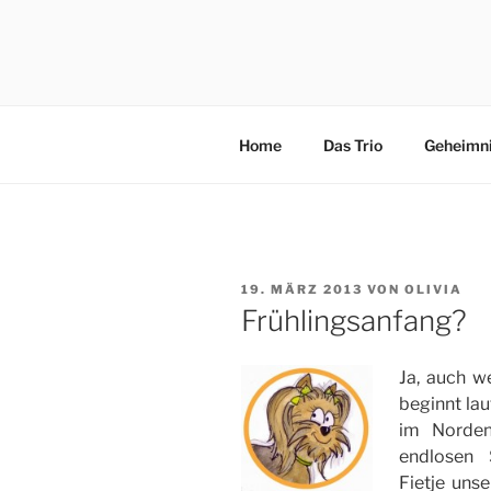
Zum
Inhalt
3×4 PFÖT
springen
Drei kleine, freche, schlaue, ni
Abenteuer in Italien.
Home
Das Trio
Geheimn
VERÖFFENTLICHT
19. MÄRZ 2013
VON
OLIVIA
AM
Frühlingsanfang?
Ja, auch w
beginnt lau
im Norden
endlosen 
Fietje uns