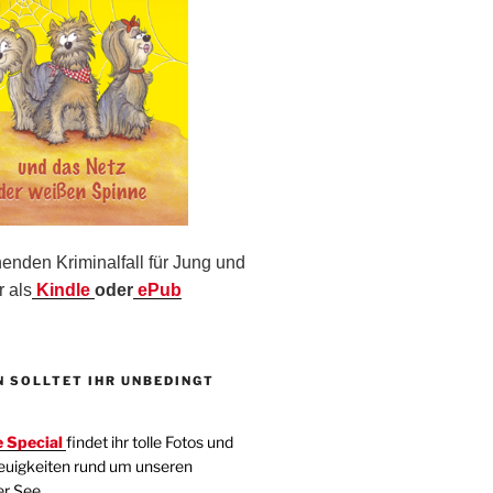
nden Kriminalfall für Jung und
r als
Kindle
oder
ePub
N SOLLTET IHR UNBEDINGT
 Special
findet ihr tolle Fotos und
euigkeiten rund um unseren
er See