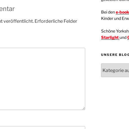
entar
Bei den
e-boo
Kinder und Er
 veröffentlicht.
Erforderliche Felder
Schöne Yorkshir
Starlight
und
UNSERE BLO
Unsere
Blogartikel
Kategorien