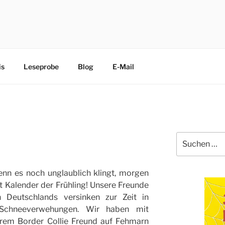
CHEN
edliche Terrier trippeln, rennen, purzeln und fliegen mit ihre
is
Leseprobe
Blog
E-Mail
Suche
nach:
enn es noch unglaublich klingt, morgen
t Kalender der Frühling! Unsere Freunde
 Deutschlands versinken zur Zeit in
Schneeverwehungen. Wir haben mit
erem Border Collie Freund auf Fehmarn