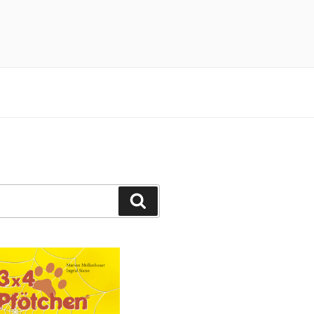
n 3×4 Pfötchen durch ein spannendes
Suchen