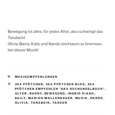
Bewegung ist alles, für jedes Alter, also schwingt das
Tanzbein!
Olivia, Barny, Kaily und Nando sind kaum zu bremsen,
bei dieser Musik!
KATEGORIEN
MUSIKEMPFEHLUNGEN
SCHLAGWÖRTER
3X4 PFÖTCHEN
,
3X4 PFÖTCHEN BLOG
,
3X4
PFÖTCHEN EMPFEHLEN "DAS DSCHUNGELBUCH"
,
ALTER
,
BARNY
,
BEWEGUNG
,
INGRID SIANO
,
KAILY
,
MARION MOLLENHAUER
,
MUSIK
,
NANDO
,
OLIVIA
,
TANZBEIN
,
TANZEN