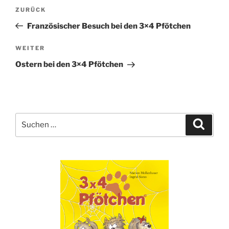
Beitragsnavigation
Vorheriger
ZURÜCK
Beitrag
Französischer Besuch bei den 3×4 Pfötchen
Nächster
WEITER
Beitrag
Ostern bei den 3×4 Pfötchen
Suche
Suche
nach: