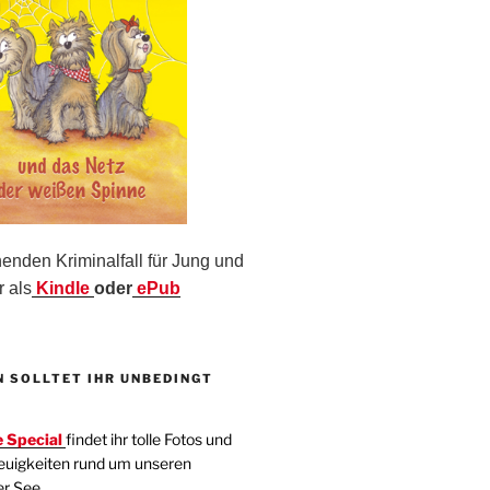
nden Kriminalfall für Jung und
r als
Kindle
oder
ePub
N SOLLTET IHR UNBEDINGT
 Special
findet ihr tolle Fotos und
euigkeiten rund um unseren
er See