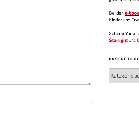
Bei den
e-boo
Kinder und Er
Schöne Yorkshir
Starlight
und
UNSERE BLO
Unsere
Blogartikel
Kategorien