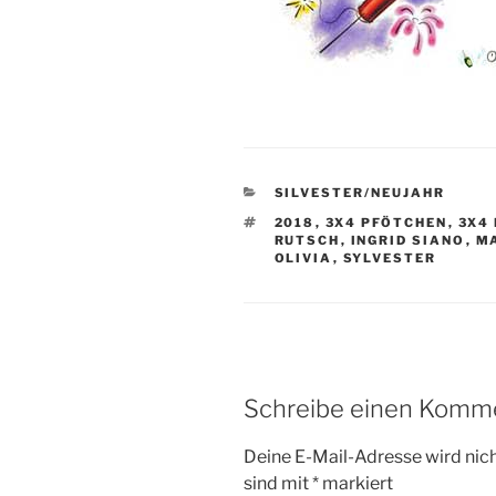
KATEGORIEN
SILVESTER/NEUJAHR
SCHLAGWÖRTER
2018
,
3X4 PFÖTCHEN
,
3X4
RUTSCH
,
INGRID SIANO
,
M
OLIVIA
,
SYLVESTER
Schreibe einen Komm
Deine E-Mail-Adresse wird nicht
sind mit
*
markiert