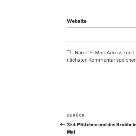
Website
Name, E-Mail-Adresse und 
nächsten Kommentar speicher
Beitragsnavigation
Vorheriger
ZURÜCK
Beitrag
3×4 Pfötchen und das Krabbeln
Mai