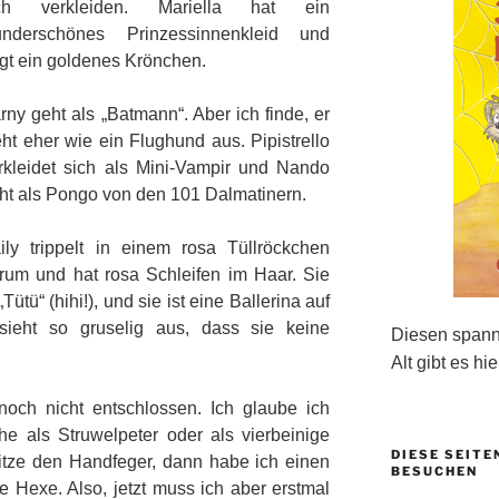
ich verkleiden. Mariella hat ein
nderschönes Prinzessinnenkleid und
ägt ein goldenes Krönchen.
rny geht als „Batmann“. Aber ich finde, er
eht eher wie ein Flughund aus. Pipistrello
rkleidet sich als Mini-Vampir und Nando
ht als Pongo von den 101 Dalmatinern.
ily trippelt in einem rosa Tüllröckchen
rum und hat rosa Schleifen im Haar. Sie
tü“ (hihi!), und sie ist eine Ballerina auf
ieht so gruselig aus, dass sie keine
Diesen spanne
Alt gibt es hie
och nicht entschlossen. Ich glaube ich
e als Struwelpeter oder als vierbeinige
DIESE SEITE
bitze den Handfeger, dann habe ich einen
BESUCHEN
 Hexe. Also, jetzt muss ich aber erstmal