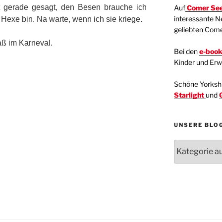
at gerade gesagt, den Besen brauche ich
Auf
Comer See
interessante N
e Hexe bin. Na warte, wenn ich sie kriege.
geliebten Com
ß im Karneval.
Bei den
e-boo
Kinder und Er
Schöne Yorkshir
Starlight
und
UNSERE BLO
Unsere
Blogartikel
Kategorien