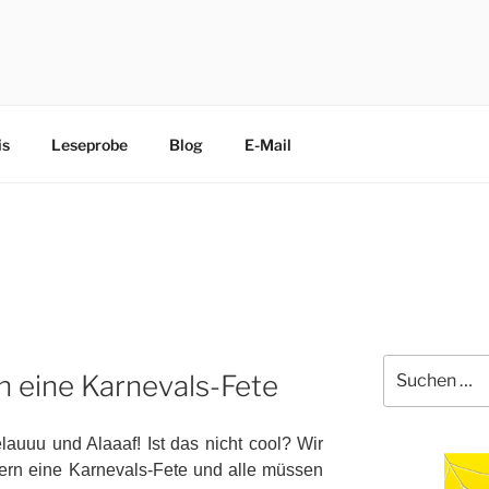
CHEN
edliche Terrier trippeln, rennen, purzeln und fliegen mit ihre
is
Leseprobe
Blog
E-Mail
Suche
n eine Karnevals-Fete
nach:
lauuu und Alaaaf! Ist das nicht cool? Wir
iern eine Karnevals-Fete und alle müssen