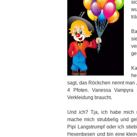
s
wu
tr
Ba
si
ve
ge
Ka
he
sagt, das Röckchen nennt man „Tü
4 Pfoten. Vanessa Vampyra s
Verkleidung braucht.
Und ich? Tja, ich habe mich n
mache mich strubbelig und geh
Pipi Langstrumpf oder ich stie
Hexenbesen und bin eine kleine