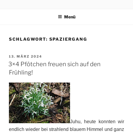
Zum
3×4 PFÖTCHEN
Drei kleine, freche, schlaue, niedliche Terrier trippeln, rennen,
Inhalt
purzeln und fliegen mit ihren 3×4 Pfötchen durch ein spannendes
Menü
springen
Abenteuer in Italien.
SCHLAGWORT:
SPAZIERGANG
VERÖFFENTLICHT
13. MÄRZ 2024
AM
3×4 Pfötchen freuen sich auf den
Frühling!
Juhu, heute konnten wir
endlich wieder bei strahlend blauem Himmel und ganz