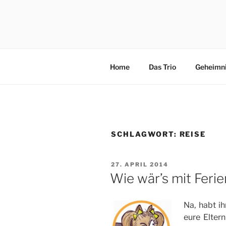
Zum
Inhalt
3×4 PFÖT
springen
Drei kleine, freche, schlaue, ni
Abenteuer in Italien.
Home
Das Trio
Geheimn
SCHLAGWORT:
REISE
VERÖFFENTLICHT
27. APRIL 2014
AM
Wie wär’s mit Fer
Na, habt i
eure Elter