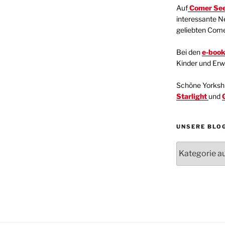
Auf
Comer See
interessante N
geliebten Com
Bei den
e-boo
Kinder und Er
Schöne Yorkshir
Starlight
und
UNSERE BLO
Unsere
Blogartikel
Kategorien