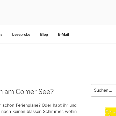
CHEN
edliche Terrier trippeln, rennen, purzeln und fliegen mit ihre
is
Leseprobe
Blog
E-Mail
Suche
ien am Comer See?
nach:
hr schon Ferienpläne? Oder habt ihr und
n noch keinen blassen Schimmer, wohin