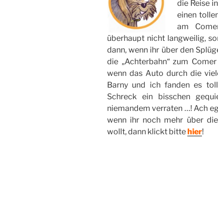
die Reise i
einen toll
am Comer 
überhaupt nicht langweilig, s
dann, wenn ihr über den Splüg
die „Achterbahn“ zum Comer S
wenn das Auto durch die viele
Barny und ich fanden es tol
Schreck ein bisschen gequie
niemandem verraten …! Ach egal, 
wenn ihr noch mehr über di
wollt, dann klickt bitte
hier
!