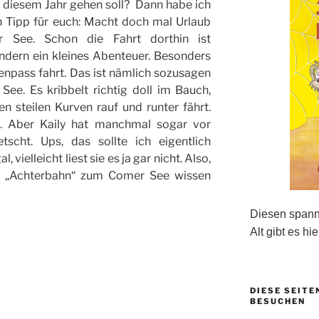
n diesem Jahr gehen soll? Dann habe ich
en Tipp für euch: Macht doch mal Urlaub
See. Schon die Fahrt dorthin ist
ondern ein kleines Abenteuer. Besonders
enpass fahrt. Das ist nämlich sozusagen
ee. Es kribbelt richtig doll im Bauch,
n steilen Kurven rauf und runter fährt.
l. Aber Kaily hat manchmal sogar vor
tscht. Ups, das sollte ich eigentlich
vielleicht liest sie es ja gar nicht. Also,
e „Achterbahn“ zum Comer See wissen
Diesen spanne
Alt gibt es hie
DIESE SEITE
BESUCHEN