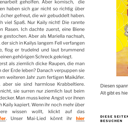
enarbeit geholfen. Aber komisch, die
en haben sich gar nicht so richtig über
Löcher gefreut, die wir gebuddelt haben.
 viel Spaß. Nur Kaily nicht! Die rannte
n Rasen. Ich dachte zuerst, eine Biene
e gestochen. Aber als Mariella nachsah,
, der sich in Kailys langem Fell verfangen
ite, flog er trudelnd und laut brummend
 einen gehörigen Schreck gekriegt.
erst als ziemlich dicke Raupen, die man
in der Erde leben? Danach verpuppen sie
em weiteren Jahr zum fertigen Maikäfer.
 aber sie sind harmlose Krabbeltiere.
Diesen spanne
icht, sie surren nur ziemlich laut beim
Alt gibt es hie
ldecker. Man muss keine Angst vor ihnen
 Kaily kapiert. Wenn ihr noch mehr über
ere wissen wollt, klickt auf das
DIESE SEITE
er
. Unser Mai-Lied könnt ihr
hier
BESUCHEN