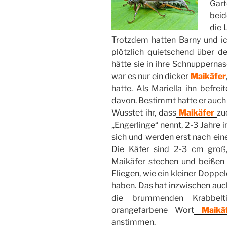
Gart
beid
die 
Trotzdem hatten Barny und ich
plötzlich quietschend über de
hätte sie in ihre Schnuppernas
war es nur ein dicker
Maikäfer
hatte. Als Mariella ihn befre
davon. Bestimmt hatte er auch
Wusstet ihr, dass
Maikäfer
zu
„Engerlinge“ nennt, 2-3 Jahre 
sich und werden erst nach ein
Die Käfer sind 2-3 cm groß,
Maikäfer stechen und beißen n
Fliegen, wie ein kleiner Doppe
haben. Das hat inzwischen auch
die brummenden Krabbelti
orangefarbene Wort
Maikäf
anstimmen.