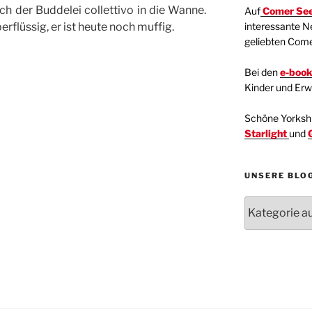
h der Buddelei collettivo in die Wanne.
Auf
Comer See
interessante N
erflüssig, er ist heute noch muffig.
geliebten Com
Bei den
e-boo
Kinder und Er
Schöne Yorkshir
Starlight
und
UNSERE BLO
Unsere
Blogartikel
Kategorien