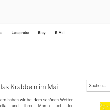
CHEN
edliche Terrier trippeln, rennen, purzeln und fliegen mit ihre
is
Leseprobe
Blog
E-Mail
Suche
das Krabbeln im Mai
nach:
ern haben wir bei dem schönen Wetter
iella und ihrer Mama bei der