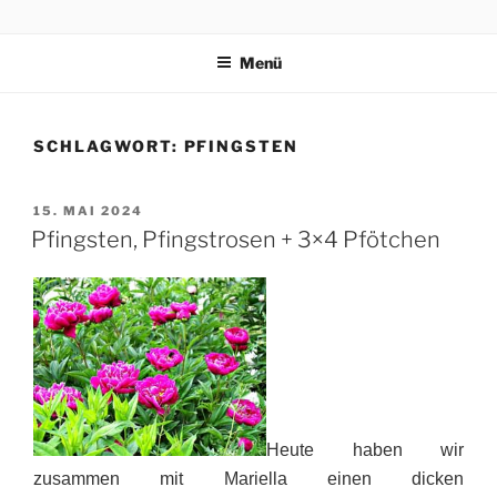
Zum
3×4 PFÖTCHEN
Drei kleine, freche, schlaue, niedliche Terrier trippeln, rennen,
Inhalt
purzeln und fliegen mit ihren 3×4 Pfötchen durch ein spannendes
Menü
springen
Abenteuer in Italien.
SCHLAGWORT:
PFINGSTEN
VERÖFFENTLICHT
15. MAI 2024
AM
Pfingsten, Pfingstrosen + 3×4 Pfötchen
Heute haben wir
zusammen mit Mariella einen dicken