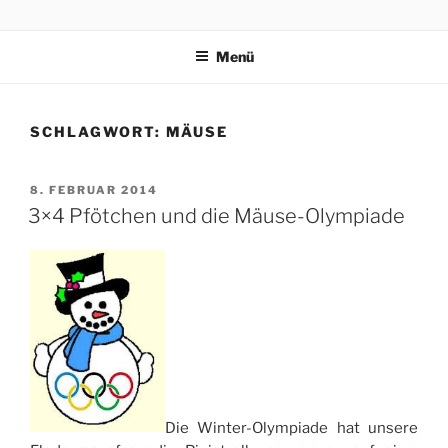
Zum
3×4 PFÖTCHEN
Drei kleine, freche, schlaue, niedliche Terrier trippeln, rennen,
Inhalt
purzeln und fliegen mit ihren 3×4 Pfötchen durch ein spannendes
Menü
springen
Abenteuer in Italien.
SCHLAGWORT:
MÄUSE
VERÖFFENTLICHT
8. FEBRUAR 2014
AM
3×4 Pfötchen und die Mäuse-Olympiade
Die Winter-Olympiade hat unsere