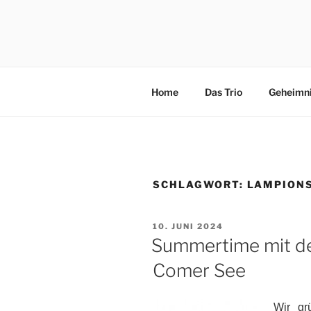
Zum
Inhalt
3×4 PFÖT
springen
Drei kleine, freche, schlaue, ni
Abenteuer in Italien.
Home
Das Trio
Geheimn
SCHLAGWORT:
LAMPION
VERÖFFENTLICHT
10. JUNI 2024
AM
Summertime mit d
Comer See
Wir gr