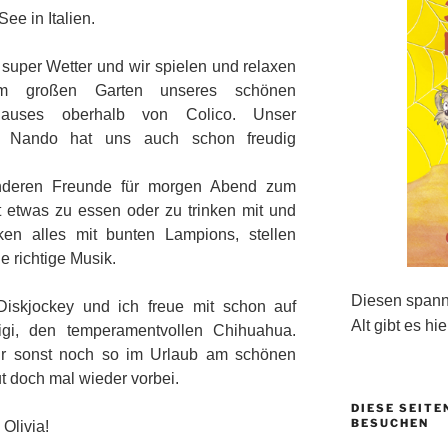
ee in Italien.
t super Wetter und wir spielen und relaxen
m großen Garten unseres schönen
hauses oberhalb von Colico. Unser
 Nando hat uns auch schon freudig
nderen Freunde für morgen Abend zum
gt etwas zu essen oder zu trinken mit und
en alles mit bunten Lampions, stellen
e richtige Musik.
Diesen spanne
Diskjockey und ich freue mit schon auf
Alt gibt es hie
igi, den temperamentvollen Chihuahua.
ir sonst noch so im Urlaub am schönen
 doch mal wieder vorbei.
DIESE SEITE
BESUCHEN
 Olivia!