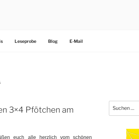
CHEN
edliche Terrier trippeln, rennen, purzeln und fliegen mit ihre
is
Leseprobe
Blog
E-Mail
S
Suche
en 3×4 Pfötchen am
nach:
üßen euch alle herzlich vom schönen