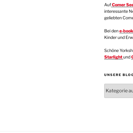
Auf
Comer See
interessante N
geliebten Com
Bei den
e-boo
Kinder und Er
Schöne Yorkshir
Starlight
und
UNSERE BLO
Unsere
Blogartikel
Kategorien