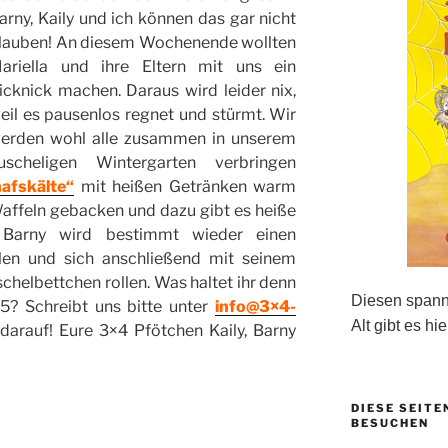
arny, Kaily und ich können das gar nicht
lauben! An diesem Wochenende wollten
ariella und ihre Eltern mit uns ein
icknick machen. Daraus wird leider nix,
eil es pausenlos regnet und stürmt. Wir
erden wohl alle zusammen in unserem
uscheligen Wintergarten verbringen
afskälte“
mit heißen Getränken warm
Waffeln gebacken und dazu gibt es heiße
 Barny wird bestimmt wieder einen
llen und sich anschließend mit seinem
chelbettchen rollen. Was haltet ihr denn
Diesen spanne
 Schreibt uns bitte unter
info@3×4-
Alt gibt es hie
 darauf! Eure 3×4 Pfötchen Kaily, Barny
DIESE SEITE
BESUCHEN