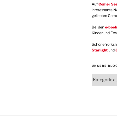
Auf
Comer See
interessante N
geliebten Com
Bei den
e-boo
Kinder und Er
Schöne Yorkshir
Starlight
und
UNSERE BLO
Unsere
Blogartikel
Kategorien