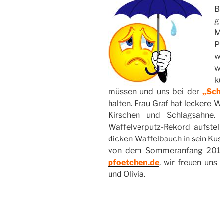
B
g
M
P
w
w
k
müssen und uns bei der
„Sch
halten. Frau Graf hat leckere 
Kirschen und Schlagsahne.
Waffelverputz-Rekord aufste
dicken Waffelbauch in sein Kus
von dem Sommeranfang 2015?
pfoetchen.de
, wir freuen uns
und Olivia.