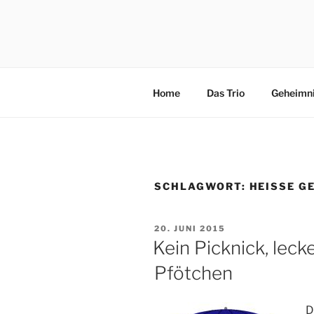
Zum
Inhalt
3×4 PFÖT
springen
Drei kleine, freche, schlaue, ni
Abenteuer in Italien.
Home
Das Trio
Geheimn
SCHLAGWORT:
HEISSE G
VERÖFFENTLICHT
20. JUNI 2015
AM
Kein Picknick, leck
Pfötchen
D