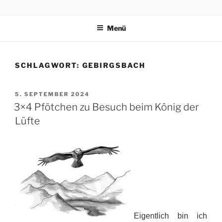
Zum
3×4 PFÖTCHEN
Drei kleine, freche, schlaue, niedliche Terrier trippeln, rennen,
Inhalt
purzeln und fliegen mit ihren 3×4 Pfötchen durch ein spannendes
Menü
springen
Abenteuer in Italien.
SCHLAGWORT:
GEBIRGSBACH
VERÖFFENTLICHT
5. SEPTEMBER 2024
AM
3×4 Pfötchen zu Besuch beim König der
Lüfte
Eigentlich bin ich