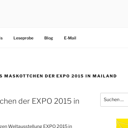
CHEN
edliche Terrier trippeln, rennen, purzeln und fliegen mit ihre
is
Leseprobe
Blog
E-Mail
S MASKOTTCHEN DER EXPO 2015 IN MAILAND
Suche
chen der EXPO 2015 in
nach:
igen Weltausstellung EXPO 2015 in