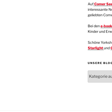
Auf
Comer See
interessante N
geliebten Com
Bei den
e-boo
Kinder und Er
Schöne Yorkshir
Starlight
und
UNSERE BLO
Unsere
Blogartikel
Kategorien