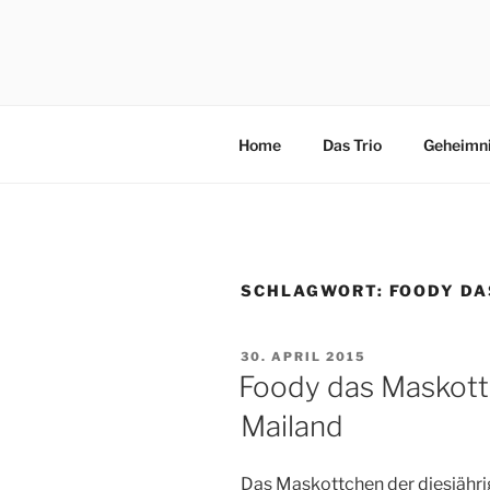
Zum
Inhalt
3×4 PFÖT
springen
Drei kleine, freche, schlaue, ni
Abenteuer in Italien.
Home
Das Trio
Geheimn
SCHLAGWORT:
FOODY DA
VERÖFFENTLICHT
30. APRIL 2015
AM
Foody das Maskott
Mailand
Das Maskottchen der diesjähr