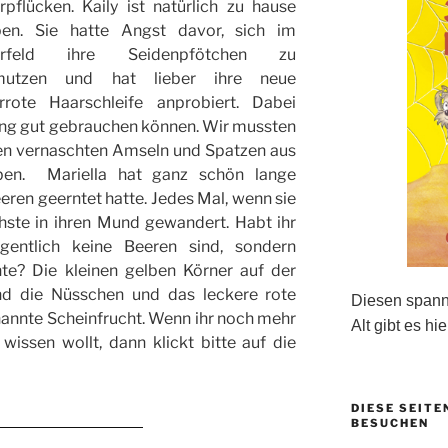
rpflücken. Kaily ist natürlich zu hause
ben. Sie hatte Angst davor, sich im
erfeld ihre Seidenpfötchen zu
mutzen und hat lieber ihre neue
rrote Haarschleife anprobiert. Dabei
ung gut gebrauchen können. Wir mussten
hen vernaschten Amseln und Spatzen aus
ben. Mariella hat ganz schön lange
eren geerntet hatte. Jedes Mal, wenn sie
chste in ihren Mund gewandert. Habt ihr
gentlich keine Beeren sind, sondern
e? Die kleinen gelben Körner auf der
nd die Nüsschen und das leckere rote
Diesen spanne
enannte Scheinfrucht. Wenn ihr noch mehr
Alt gibt es hie
wissen wollt, dann klickt bitte auf die
DIESE SEITE
BESUCHEN