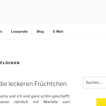
CHEN
edliche Terrier trippeln, rennen, purzeln und fliegen mit ihre
is
Leseprobe
Blog
E-Mail
PFLÜCKEN
Suche
die leckeren Früchtchen
nach:
arny und ich sind ganz schön geschafft.
aren nämlich mit Mariella zum