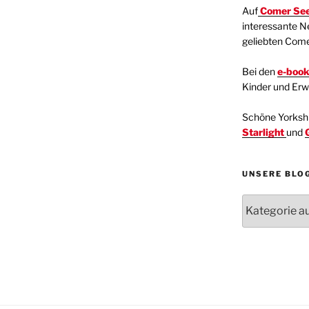
Auf
Comer See
interessante N
geliebten Com
Bei den
e-boo
Kinder und Er
Schöne Yorkshir
Starlight
und
UNSERE BLO
Unsere
Blogartikel
Kategorien