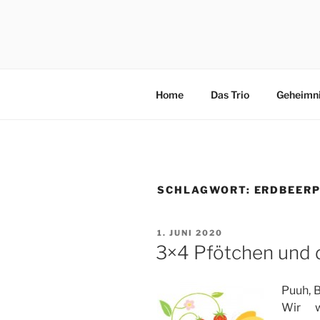
Zum
Inhalt
3×4 PFÖT
springen
Drei kleine, freche, schlaue, ni
Abenteuer in Italien.
Home
Das Trio
Geheimn
SCHLAGWORT:
ERDBEER
VERÖFFENTLICHT
1. JUNI 2020
AM
3×4 Pfötchen und 
Puuh, B
Wir w