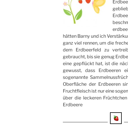
Erdbee
geblie
Erdbe
besch
erdbee
hätten Barny und ich Verstärk
ganz viel rennen, um die frec
dem Erdbeerfeld zu vertrei
gebraucht, bis sie genug Erdbe
eine gepflückt hat, ist die nä
gewusst, dass Erdbeeren ei
sogenannte Sammelnussfrücht
Oberfläche der Erdbeeren si
Fruchtfleisch ist nur eine sog
über die leckeren Früchtchen 
Erdbeere