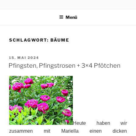
Zum
3×4 PFÖTCHEN
Drei kleine, freche, schlaue, niedliche Terrier trippeln, rennen,
Inhalt
purzeln und fliegen mit ihren 3×4 Pfötchen durch ein spannendes
Menü
springen
Abenteuer in Italien.
SCHLAGWORT:
BÄUME
VERÖFFENTLICHT
15. MAI 2024
AM
Pfingsten, Pfingstrosen + 3×4 Pfötchen
Heute haben wir
zusammen mit Mariella einen dicken