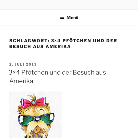
Zum
3×4 PFÖTCHEN
Drei kleine, freche, schlaue, niedliche Terrier trippeln, rennen,
Inhalt
purzeln und fliegen mit ihren 3×4 Pfötchen durch ein spannendes
Menü
springen
Abenteuer in Italien.
SCHLAGWORT:
3×4 PFÖTCHEN UND DER
BESUCH AUS AMERIKA
VERÖFFENTLICHT
2. JULI 2013
AM
3×4 Pfötchen und der Besuch aus
Amerika