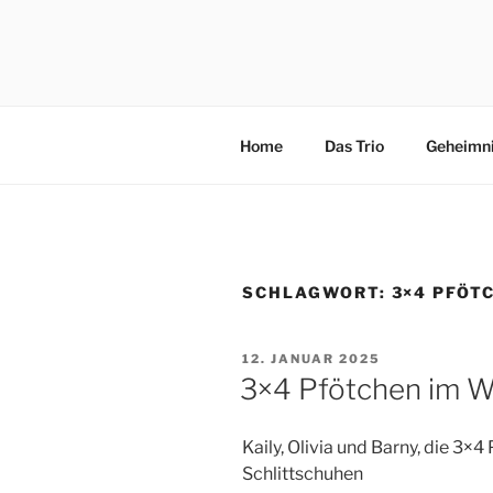
Zum
Inhalt
3×4 PFÖT
springen
Drei kleine, freche, schlaue, ni
Abenteuer in Italien.
Home
Das Trio
Geheimn
SCHLAGWORT:
3×4 PFÖT
VERÖFFENTLICHT
12. JANUAR 2025
AM
3×4 Pfötchen im W
Kaily, Olivia und Barny, die 3×
Schlittschuhen