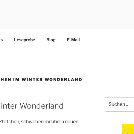
CHEN
edliche Terrier trippeln, rennen, purzeln und fliegen mit ihre
is
Leseprobe
Blog
E-Mail
CHEN IM WINTER WONDERLAND
Suche
inter Wonderland
nach:
4 Pfötchen, schweben mit ihren neuen