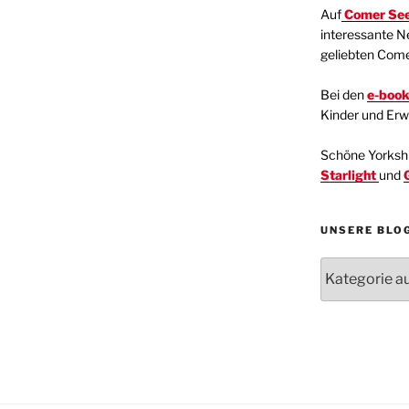
Auf
Comer See
interessante N
geliebten Com
Bei den
e-boo
Kinder und Er
Schöne Yorkshir
Starlight
und
UNSERE BLO
Unsere
Blogartikel
Kategorien