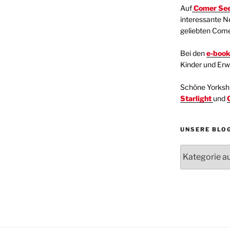
Auf
Comer See
interessante N
geliebten Com
Bei den
e-boo
Kinder und Er
Schöne Yorkshir
Starlight
und
UNSERE BLO
Unsere
Blogartikel
Kategorien