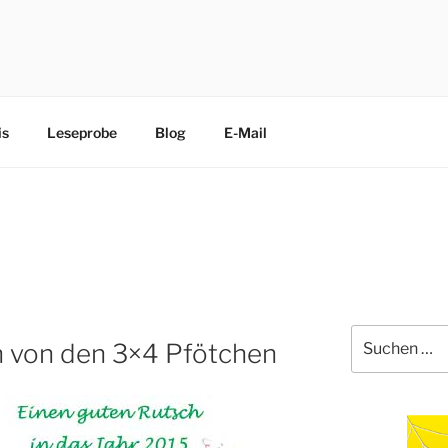
CHEN
edliche Terrier trippeln, rennen, purzeln und fliegen mit ihre
is
Leseprobe
Blog
E-Mail
Suche
h von den 3×4 Pfötchen
nach: