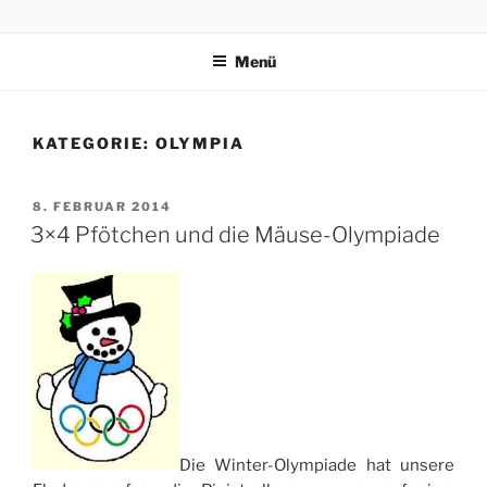
Zum
3×4 PFÖTCHEN
Drei kleine, freche, schlaue, niedliche Terrier trippeln, rennen,
Inhalt
purzeln und fliegen mit ihren 3×4 Pfötchen durch ein spannendes
Menü
springen
Abenteuer in Italien.
KATEGORIE:
OLYMPIA
VERÖFFENTLICHT
8. FEBRUAR 2014
AM
3×4 Pfötchen und die Mäuse-Olympiade
Die Winter-Olympiade hat unsere